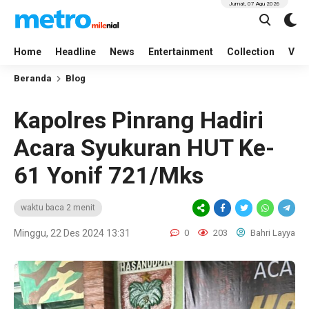
Jumat, 07 Agu 2026
Home
Headline
News
Entertainment
Collection
Vid
Beranda
Blog
Kapolres Pinrang Hadiri
Acara Syukuran HUT Ke-
61 Yonif 721/Mks
waktu baca 2 menit
Minggu, 22 Des 2024 13:31
0
203
Bahri Layya