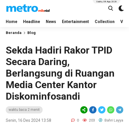
Sabtu, 08 Agu 2026
Home
Headline
News
Entertainment
Collection
Vid
Beranda
Blog
Sekda Hadiri Rakor TPID
Secara Daring,
Berlangsung di Ruangan
Media Center Kantor
Diskominfosandi
waktu baca 2 menit
Senin, 16 Des 2024 13:58
0
203
Bahri Layya