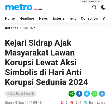
Sabtu, 08 Agu 2026
Home
Headline
News
Entertainment
Collection
Vid
Beranda
SIDRAP
Kejari Sidrap Ajak
Masyarakat Lawan
Korupsi Lewat Aksi
Simbolis di Hari Anti
Korupsi Sedunia 2024
waktu baca 2 menit
Senin, 9 Des 2024 09:46
0
249
Bahri Layya