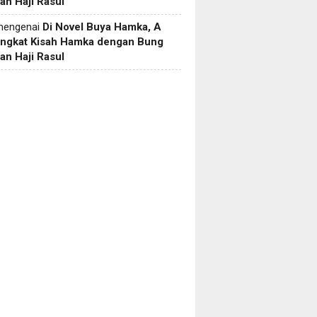
an Haji Rasul
engenai
Di Novel Buya Hamka, A
Angkat Kisah Hamka dengan Bung
an Haji Rasul