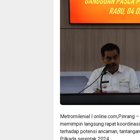
Metromilenial l online.com,Pinrang – P
memimpin langsung rapat koordinas
terhadap potensi ancaman, tantanga
Pilkada serentak 2024.