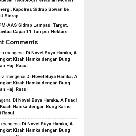
Kuasai Teknologi Pertanian Modern
inergi, Kapolres Sidrap Sowan ke
U Sidrap
PM-AAS Sidrap Lampaui Target,
ivitas Capai 11 Ton per Hektare
nt Comments
ma
mengenai
Di Novel Buya Hamka, A
Angkat Kisah Hamka dengan Bung
an Haji Rasul
ira
mengenai
Di Novel Buya Hamka, A
Angkat Kisah Hamka dengan Bung
an Haji Rasul
genai
Di Novel Buya Hamka, A Fuadi
 Kisah Hamka dengan Bung Karno
i Rasul
mengenai
Di Novel Buya Hamka, A
Angkat Kisah Hamka dengan Bung