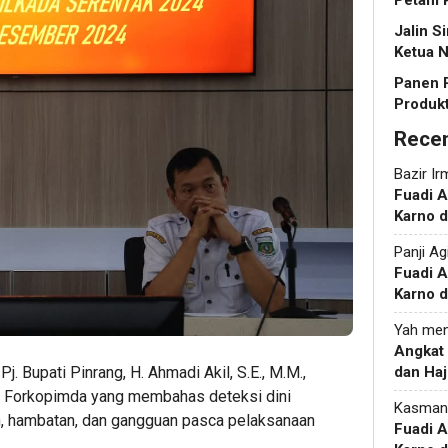
Petani 
Jalin S
Ketua N
Panen 
Produkt
Rece
Bazir Ir
Fuadi 
Karno d
Panji Ag
Fuadi 
Karno d
Yah
men
Angkat
j. Bupati Pinrang, H. Ahmadi Akil, S.E., M.M.,
dan Haj
i Forkopimda yang membahas deteksi dini
Kasman
n, hambatan, dan gangguan pasca pelaksanaan
Fuadi 