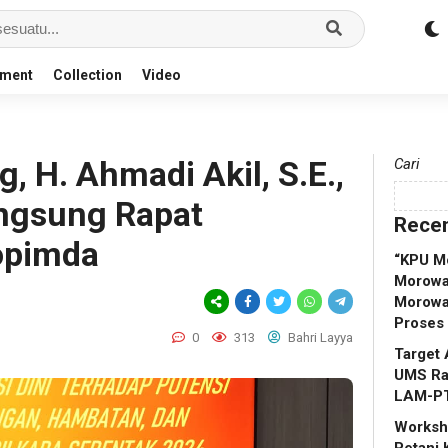
nment
Collection
Video
g, H. Ahmadi Akil, S.E.,
Cari
ngsung Rapat
Recen
opimda
“KPU M
Morowal
Morowa
Proses
0
313
Bahri Layya
Target 
UMS Rap
LAM-P
Worksho