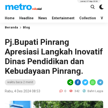
Jumat, 07 Agu 2026
Home
Headline
News
Entertainment
Collection
Vid
Beranda
Blog
Pj.Bupati Pinrang
Apresiasi Langkah Inovatif
Dinas Pendidikan dan
Kebudayaan Pinrang.
waktu baca 2 menit
Rabu, 4 Des 2024 08:53
0
342
Bahri Layya