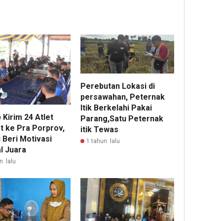
Perebutan Lokasi di
persawahan, Peternak
Itik Berkelahi Pakai
 Kirim 24 Atlet
Parang,Satu Peternak
t ke Pra Porprov,
itik Tewas
 Beri Motivasi
1 tahun lalu
l Juara
n lalu