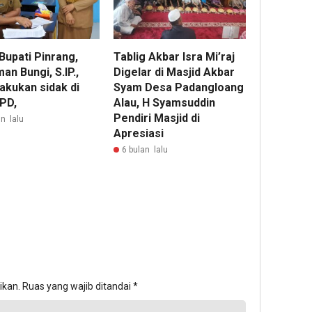
Bupati Pinrang,
Tablig Akbar Isra Mi’raj
an Bungi, S.IP.,
Digelar di Masjid Akbar
akukan sidak di
Syam Desa Padangloang
PD,
Alau, H Syamsuddin
Pendiri Masjid di
n lalu
Apresiasi
6 bulan lalu
ikan.
Ruas yang wajib ditandai
*