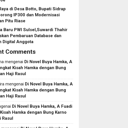
roe
aya di Desa Botto, Bupati Sidrap
Dorong IP300 dan Modernisasi
an Pitu Riase
 Baru PWI Sulsel,Suwardi Thahir
askan Pembaruan Database dan
 Digital Anggota
nt Comments
ma
mengenai
Di Novel Buya Hamka, A
Angkat Kisah Hamka dengan Bung
an Haji Rasul
ira
mengenai
Di Novel Buya Hamka, A
Angkat Kisah Hamka dengan Bung
an Haji Rasul
genai
Di Novel Buya Hamka, A Fuadi
 Kisah Hamka dengan Bung Karno
i Rasul