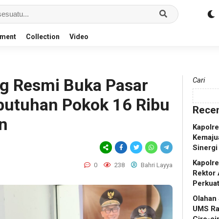
nment
Collection
Video
ng Resmi Buka Pasar
Cari
butuhan Pokok 16 Ribu
Recen
n
Kapolr
Kemaju
Sinergi
Kapolr
0
238
Bahri Layya
Rektor 
Perkua
Olahan
UMS Ra