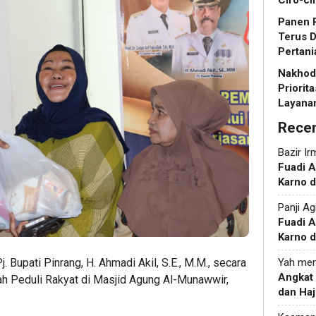
Ciro-ci
Panen R
Terus 
Pertani
Nakhoda
Priorit
Layanan
Rece
Bazir Ir
Fuadi 
Karno d
Panji Ag
Fuadi 
Karno d
. Bupati Pinrang, H. Ahmadi Akil, S.E., M.M., secara
Yah
men
Angkat
h Peduli Rakyat di Masjid Agung Al-Munawwir,
dan Haj