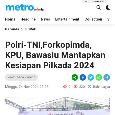
Minggu, 09 Agu 2026
Home
Headline
News
Entertainment
Collection
Vid
Beranda
SIDRAP
Polri-TNI,Forkopimda,
KPU, Bawaslu Mantapkan
Kesiapan Pilkada 2024
waktu baca 2 menit
Minggu, 24 Nov 2024 21:45
0
220
Bahri Layya