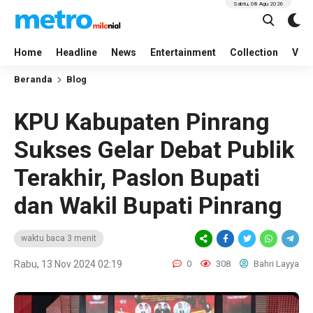
Sabtu, 08 Agu 2026
Home
Headline
News
Entertainment
Collection
Vid
Beranda
Blog
KPU Kabupaten Pinrang
Sukses Gelar Debat Publik
Terakhir, Paslon Bupati
dan Wakil Bupati Pinrang
waktu baca 3 menit
Rabu, 13 Nov 2024 02:19
0
308
Bahri Layya