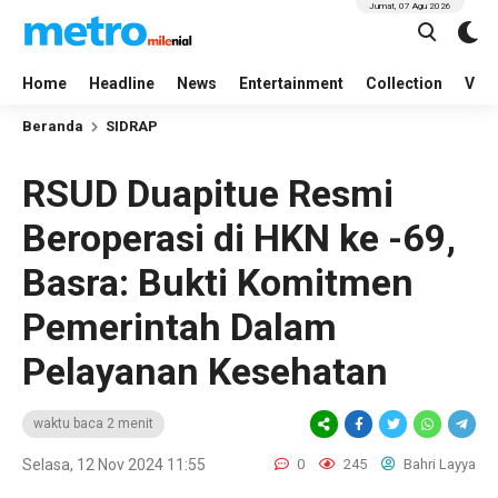
Jumat, 07 Agu 2026
Home
Headline
News
Entertainment
Collection
Vid
Beranda
SIDRAP
RSUD Duapitue Resmi
Beroperasi di HKN ke -69,
Basra: Bukti Komitmen
Pemerintah Dalam
Pelayanan Kesehatan
waktu baca 2 menit
Selasa, 12 Nov 2024 11:55
0
245
Bahri Layya