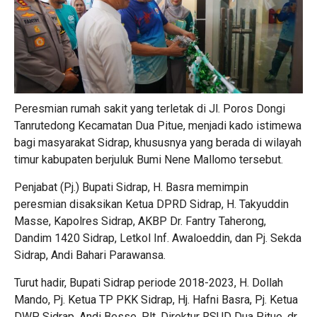
Peresmian rumah sakit yang terletak di Jl. Poros Dongi
Tanrutedong Kecamatan Dua Pitue, menjadi kado istimewa
bagi masyarakat Sidrap, khususnya yang berada di wilayah
timur kabupaten berjuluk Bumi Nene Mallomo tersebut.
Penjabat (Pj.) Bupati Sidrap, H. Basra memimpin
peresmian disaksikan Ketua DPRD Sidrap, H. Takyuddin
Masse, Kapolres Sidrap, AKBP Dr. Fantry Taherong,
Dandim 1420 Sidrap, Letkol Inf. Awaloeddin, dan Pj. Sekda
Sidrap, Andi Bahari Parawansa.
Turut hadir, Bupati Sidrap periode 2018-2023, H. Dollah
Mando, Pj. Ketua TP PKK Sidrap, Hj. Hafni Basra, Pj. Ketua
DWP Sidrap, Andi Besse, Plt. Direktur RSUD Dua Pitue, dr.