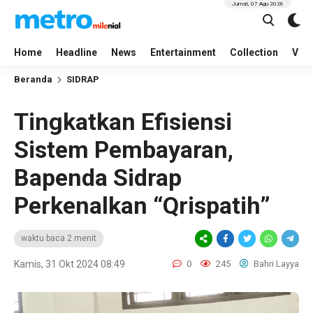
Jumat, 07 Agu 2026
Home
Headline
News
Entertainment
Collection
Vid
Beranda
SIDRAP
Tingkatkan Efisiensi
Sistem Pembayaran,
Bapenda Sidrap
Perkenalkan “Qrispatih”
waktu baca 2 menit
Kamis, 31 Okt 2024 08:49
0
245
Bahri Layya