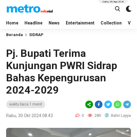
Sabtu, 08 Agu 2026
Home
Headline
News
Entertainment
Collection
Vid
Beranda
SIDRAP
Pj. Bupati Terima
Kunjungan PWRI Sidrap
Bahas Kepengurusan
2024-2029
waktu baca 1 menit
Rabu, 30 Okt 2024 08:43
0
280
Bahri Layya