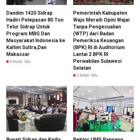
Dandim 1420 Sidrap
Pemerintah Kabupaten
Hadiri Pelepasan 80 Ton
Wajo Meraih Opini Wajar
Telur Sidrap Untuk
Tanpa Pengecualian
Program MBG Dan
(WTP) dari Badan
Masyarakat Indonesia ke
Pemeriksa Keuangan
Kaltim Sultra,Dan
(BPK) RI di Auditorium
Makassar
Lantai 2 BPK RI
Perwakilan Sulawesi
6 bulan lalu
Selatan
2 bulan lalu
Bupati Sidrap dan Kadis
Rektor UMS Rappang