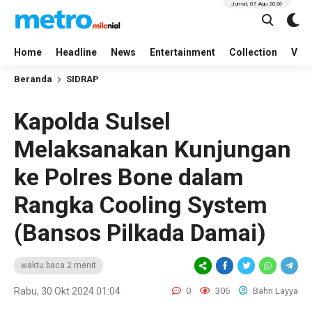
Jumat, 07 Agu 2026
Home
Headline
News
Entertainment
Collection
Vid
Beranda
SIDRAP
Kapolda Sulsel
Melaksanakan Kunjungan
ke Polres Bone dalam
Rangka Cooling System
(Bansos Pilkada Damai)
waktu baca 2 menit
Rabu, 30 Okt 2024 01:04
0
306
Bahri Layya