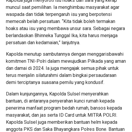
Kapolda juga menyoroti isu hoaks dan sara yang kerap
muncul saat pemilihan. Ia menghimbau masyarakat agar
waspada dan tidak terpengaruh isu yang berpotensi
memecah belah persatuan. “Kita tidak boleh termakan
hoaks atau isu yang membawa unsur sara. Sebagai negara
berlandaskan Bhinneka Tunggal Ika, kita harus menjaga
persatuan dan kedamaian,” lanjutnya.
Kapolda menutup sambutannya dengan menggarisbawahi
komitmen TNI-Polri dalam mewujudkan Pilkada yang aman
dan damai di 2024. Ia juga mengajak semua pihak untuk
terus menjalin silaturahmi dalam bingkai persaudaraan
demi terciptanya suasana pemilu yang kondusif.
Dalam kunjungannya, Kapolda Sulsel menyerahkan
bantuan, di antaranya penyerahan kunci rumah kepada
penerima manfaat program bedah rumah, bansos kepada
masyarakat, dan jas serta ID Card untuk MITRA POLRI.
Kapolda Sulsel juga memberikan bantuan helm kepada
anggota PKS dan Saka Bhayangkara Polres Bone. Bantuan