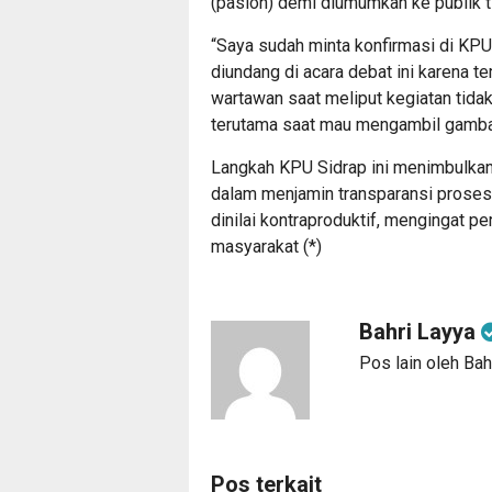
(paslon) demi diumumkan ke publik ti
“Saya sudah minta konfirmasi di KPU
diundang di acara debat ini karena te
wartawan saat meliput kegiatan tidak 
terutama saat mau mengambil gambar,
Langkah KPU Sidrap ini menimbulkan
dalam menjamin transparansi prose
dinilai kontraproduktif, mengingat 
masyarakat (*)
Bahri Layya
Pos lain oleh Bah
Pos terkait