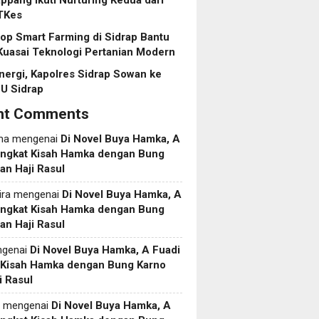
pang Ikuti Nurturing Kedua dari
TKes
p Smart Farming di Sidrap Bantu
Kuasai Teknologi Pertanian Modern
inergi, Kapolres Sidrap Sowan ke
U Sidrap
nt Comments
ma
mengenai
Di Novel Buya Hamka, A
Angkat Kisah Hamka dengan Bung
an Haji Rasul
ira
mengenai
Di Novel Buya Hamka, A
Angkat Kisah Hamka dengan Bung
an Haji Rasul
genai
Di Novel Buya Hamka, A Fuadi
 Kisah Hamka dengan Bung Karno
i Rasul
mengenai
Di Novel Buya Hamka, A