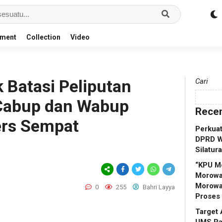
nment
Collection
Video
 Batasi Peliputan
Cari
 Cabup dan Wabup
Recen
ers Sempat
Perkuat
DPRD W
Silatur
“KPU M
Morowal
Morowa
0
255
Bahri Layya
Proses
Target 