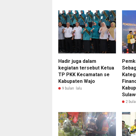
Hadir juga dalam
Pemka
kegiatan tersebut Ketua
Sebag
TP PKK Kecamatan se
Kateg
Kabupaten Wajo
Finan
Kabup
9 bulan lalu
Sulaw
2 bula