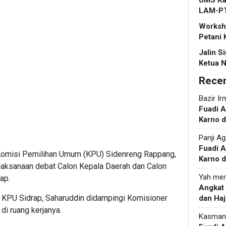
UMS Rap
LAM-P
Worksho
Petani 
Jalin S
Ketua N
Rece
Bazir Ir
Fuadi 
Karno d
Panji Ag
Fuadi 
 Komisi Pemilihan Umum (KPU) Sidenreng Rappang,
Karno d
aksanaan debat Calon Kepala Daerah dan Calon
Yah
men
ap.
Angkat
a KPU Sidrap, Saharuddin didampingi Komisioner
dan Haj
 di ruang kerjanya.
Kasman