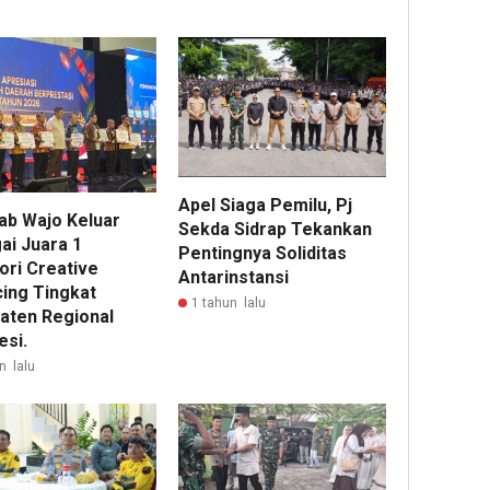
Apel Siaga Pemilu, Pj
b Wajo Keluar
Sekda Sidrap Tekankan
ai Juara 1
Pentingnya Soliditas
ori Creative
Antarinstansi
cing Tingkat
1 tahun lalu
aten Regional
esi.
n lalu