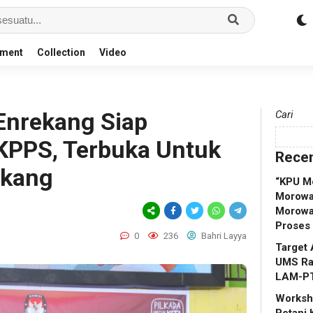
nment
Collection
Video
Enrekang Siap
Cari
KPPS, Terbuka Untuk
Recen
ekang
“KPU M
Morowal
Morowa
Proses
0
236
Bahri Layya
Target 
UMS Rap
LAM-P
Worksho