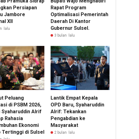
ab Pramuka Sidrap
Bupati Wajo Menghadiri
gkan Persiapan
Rapat Program
u Jambore
Optimalisasi Pemerintah
al XII
Daerah Di Kantor
Gubernur Sulsel.
n lalu
3 bulan lalu
t Peluang
Lantik Empat Kepala
tasi di PSBM 2026,
OPD Baru, Syaharuddin
 Syaharuddin Alrif
Alrif: Tekankan
p Rahasia
Pengabdian ke
mbuhan Ekonomi
Masyarakat
 Tertinggi di Sulsel
2 bulan lalu