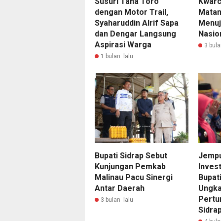
Susuri Tana Toro
Kwarc
dengan Motor Trail,
Matan
Syaharuddin Alrif Sapa
Menuj
dan Dengar Langsung
Nasion
Aspirasi Warga
3 bula
1 bulan lalu
Bupati Sidrap Sebut
Jempu
Kunjungan Pemkab
Inves
Malinau Pacu Sinergi
Bupati
Antar Daerah
Ungka
Pertu
3 bulan lalu
Sidrap