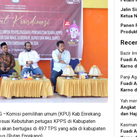
Petani 
Jalin S
Ketua N
Panen 
Produkt
Rece
Bazir Ir
Fuadi 
Karno d
Panji Ag
Fuadi 
Karno d
Yah
men
Angkat
G –Komisi pemilihan umum (KPU) Kab.Enrekang
dan Haj
esuai Kebutuhan petugas KPPS di Kabupaten
Kasman
 akan bertugas di 497 TPS yang ada di kabupaten
Fuadi 
s (Rutan Enrekang).