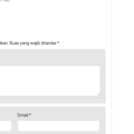
n lalu
ikan.
Ruas yang wajib ditandai
*
Email
*