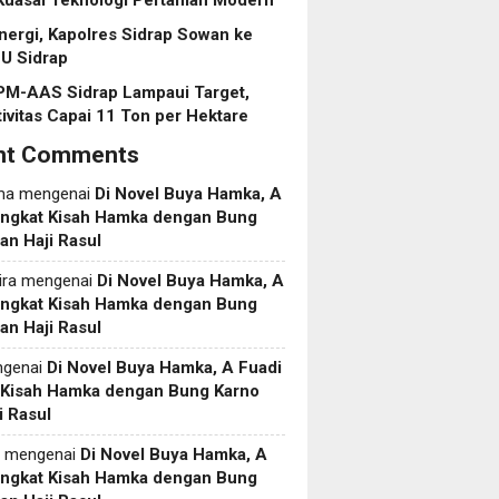
Kuasai Teknologi Pertanian Modern
inergi, Kapolres Sidrap Sowan ke
U Sidrap
PM-AAS Sidrap Lampaui Target,
ivitas Capai 11 Ton per Hektare
nt Comments
ma
mengenai
Di Novel Buya Hamka, A
Angkat Kisah Hamka dengan Bung
an Haji Rasul
ira
mengenai
Di Novel Buya Hamka, A
Angkat Kisah Hamka dengan Bung
an Haji Rasul
genai
Di Novel Buya Hamka, A Fuadi
 Kisah Hamka dengan Bung Karno
i Rasul
mengenai
Di Novel Buya Hamka, A
Angkat Kisah Hamka dengan Bung