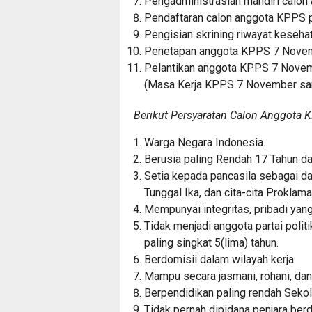
Pengadministrasian mandiri calo
Pendaftaran calon anggota KPPS 
Pengisian skrining riwayat keseh
Penetapan anggota KPPS 7 Nove
Pelantikan anggota KPPS 7 Nove
(Masa Kerja KPPS 7 November sa
Berikut Persyaratan Calon Anggota 
Warga Negara Indonesia.
Berusia paling Rendah 17 Tahun dan
Setia kepada pancasila sebagai d
Tunggal Ika, dan cita-cita Proklam
Mempunyai integritas, pribadi yang k
Tidak menjadi anggota partai politik
paling singkat 5(lima) tahun.
Berdomisii dalam wilayah kerja.
Mampu secara jasmani, rohani, dan
Berpendidikan paling rendah Sekol
Tidak pernah dipidana penjara be