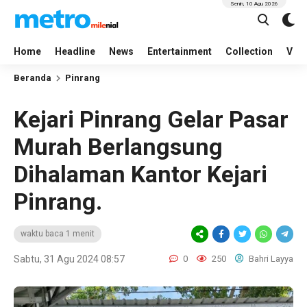
Senin, 10 Agu 2026
Home
Headline
News
Entertainment
Collection
Vid
Beranda
Pinrang
Kejari Pinrang Gelar Pasar
Murah Berlangsung
Dihalaman Kantor Kejari
Pinrang.
waktu baca 1 menit
Sabtu, 31 Agu 2024 08:57
0
250
Bahri Layya