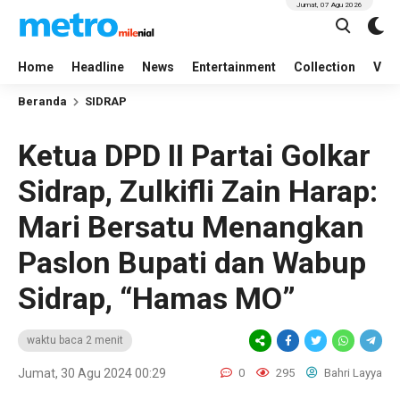
Jumat, 07 Agu 2026
Home
Headline
News
Entertainment
Collection
Vid
Beranda
SIDRAP
Ketua DPD II Partai Golkar
Sidrap, Zulkifli Zain Harap:
Mari Bersatu Menangkan
Paslon Bupati dan Wabup
Sidrap, “Hamas MO”
waktu baca 2 menit
Jumat, 30 Agu 2024 00:29
0
295
Bahri Layya