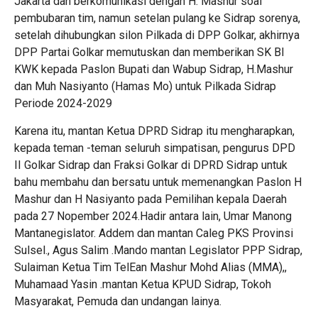
Jakarta dan berkomunikasi dengan H. Mashur soal
pembubaran tim, namun setelan pulang ke Sidrap sorenya,
setelah dihubungkan silon Pilkada di DPP Golkar, akhirnya
DPP Partai Golkar memutuskan dan memberikan SK BI
KWK kepada Paslon Bupati dan Wabup Sidrap, H.Mashur
dan Muh Nasiyanto (Hamas Mo) untuk Pilkada Sidrap
Periode 2024-2029
Karena itu, mantan Ketua DPRD Sidrap itu mengharapkan,
kepada teman -teman seluruh simpatisan, pengurus DPD
II Golkar Sidrap dan Fraksi Golkar di DPRD Sidrap untuk
bahu membahu dan bersatu untuk memenangkan Paslon H
Mashur dan H Nasiyanto pada Pemilihan kepala Daerah
pada 27 Nopember 2024.Hadir antara lain, Umar Manong
Mantanegislator. Addem dan mantan Caleg PKS Provinsi
Sulsel., Agus Salim .Mando mantan Legislator PPP Sidrap,
Sulaiman Ketua Tim TelEan Mashur Mohd Alias (MMA),,
Muhamaad Yasin .mantan Ketua KPUD Sidrap, Tokoh
Masyarakat, Pemuda dan undangan lainya.