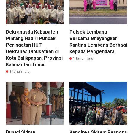
Dekranasda Kabupaten
Polsek Lembang
Pinrang Hadiri Puncak
Bersama Bhayangkari
Peringatan HUT
Ranting Lembang Berbagi
Dekranas Dipusatkan di
kepada Pengendara
Kota Balikpapan, Provinsi
1 tahun lalu
Kalimantan Timur.
1 tahun lalu
Bupati Sidrap,
Kapolres Sidrap: Respons