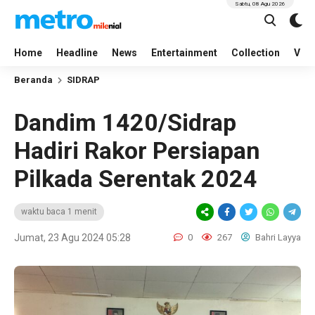
Sabtu, 08 Agu 2026
Home
Headline
News
Entertainment
Collection
Vid
Beranda
SIDRAP
Dandim 1420/Sidrap
Hadiri Rakor Persiapan
Pilkada Serentak 2024
waktu baca 1 menit
Jumat, 23 Agu 2024 05:28
0
267
Bahri Layya