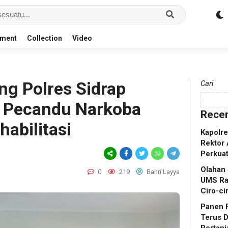
nment
Collection
Video
g Polres Sidrap
Cari
, Pecandu Narkoba
Recen
habilitasi
Kapolr
Rektor 
Perkua
Olahan
0
219
Bahri Layya
UMS Ra
Ciro-ci
Panen R
Terus 