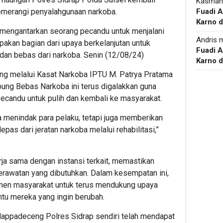
Kasman
merangi penyalahgunaan narkoba.
Fuadi 
Karno d
l mengantarkan seorang pecandu untuk menjalani
Andris
m
upakan bagian dari upaya berkelanjutan untuk
Fuadi 
dan bebas dari narkoba. Senin (12/08/24)
Karno d
ng melalui Kasat Narkoba IPTU M. Patrya Pratama
g Bebas Narkoba ini terus digalakkan guna
candu untuk pulih dan kembali ke masyarakat.
 menindak para pelaku, tetapi juga memberikan
pas dari jeratan narkoba melalui rehabilitasi,”
erja sama dengan instansi terkait, memastikan
rawatan yang dibutuhkan. Dalam kesempatan ini,
emen masyarakat untuk terus mendukung upaya
u mereka yang ingin berubah.
ppadeceng Polres Sidrap sendiri telah mendapat