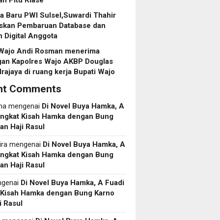
an Pitu Riase
 Baru PWI Sulsel,Suwardi Thahir
askan Pembaruan Database dan
 Digital Anggota
 Wajo Andi Rosman menerima
gan Kapolres Wajo AKBP Douglas
ajaya di ruang kerja Bupati Wajo
nt Comments
ma
mengenai
Di Novel Buya Hamka, A
Angkat Kisah Hamka dengan Bung
an Haji Rasul
ira
mengenai
Di Novel Buya Hamka, A
Angkat Kisah Hamka dengan Bung
an Haji Rasul
genai
Di Novel Buya Hamka, A Fuadi
 Kisah Hamka dengan Bung Karno
i Rasul