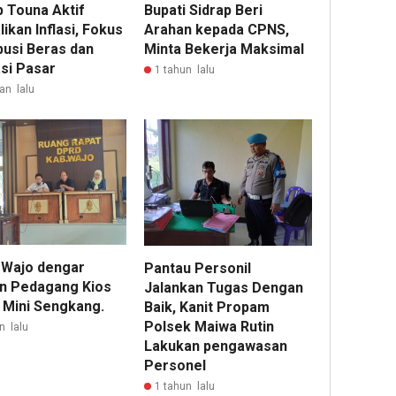
 Touna Aktif
Bupati Sidrap Beri
ikan Inflasi, Fokus
Arahan kepada CPNS,
busi Beras dan
Minta Bekerja Maksimal
si Pasar
1 tahun lalu
an lalu
Wajo dengar
Pantau Personil
an Pedagang Kios
Jalankan Tugas Dengan
 Mini Sengkang.
Baik, Kanit Propam
Polsek Maiwa Rutin
n lalu
Lakukan pengawasan
Personel
1 tahun lalu