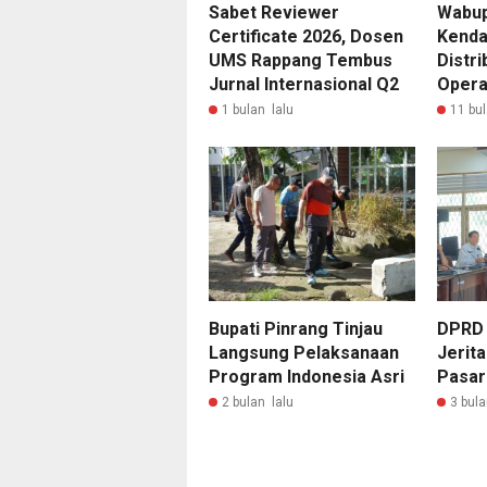
Sabet Reviewer
Wabup
Certificate 2026, Dosen
Kendal
UMS Rappang Tembus
Distri
Jurnal Internasional Q2
Opera
1 bulan lalu
11 bul
Bupati Pinrang Tinjau
DPRD 
Langsung Pelaksanaan
Jerit
Program Indonesia Asri
Pasar
2 bulan lalu
3 bula