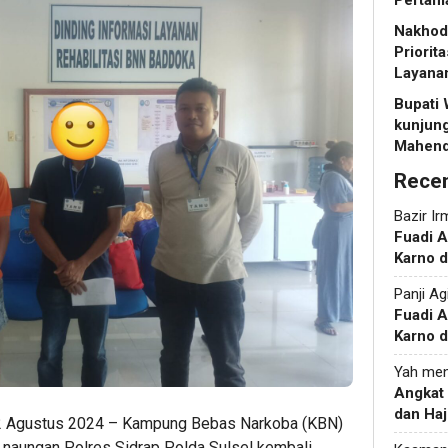
Pertani
Nakhoda
Priorit
Layanan
Bupati
kunjun
Mahendr
Rece
Bazir Ir
Fuadi 
Karno d
Panji Ag
Fuadi 
Karno d
Yah
men
Angkat
dan Haj
12 Agustus 2024 – Kampung Bebas Narkoba (KBN)
naungan Polres Sidrap Polda Sulsel kembali