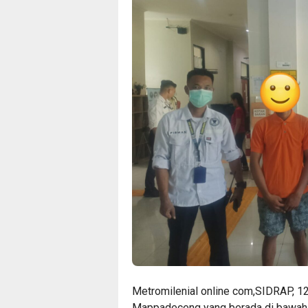
Metromilenial online com,SIDRAP, 
Mappadeceng yang berada di bawah 