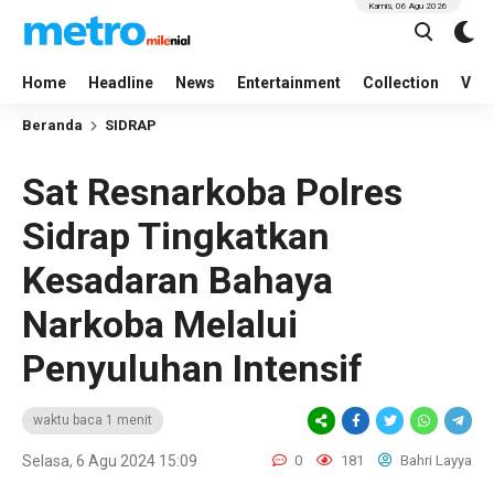
Kamis, 06 Agu 2026
Home
Headline
News
Entertainment
Collection
Vid
Beranda
SIDRAP
Sat Resnarkoba Polres
Sidrap Tingkatkan
Kesadaran Bahaya
Narkoba Melalui
Penyuluhan Intensif
waktu baca 1 menit
Selasa, 6 Agu 2024 15:09
0
181
Bahri Layya