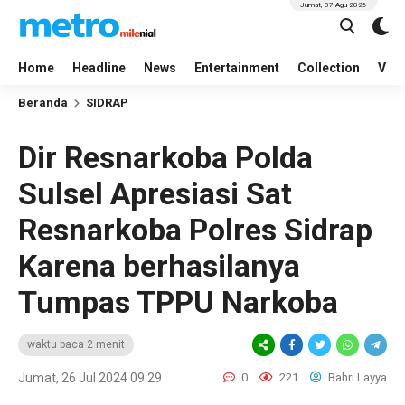
Jumat, 07 Agu 2026
Home
Headline
News
Entertainment
Collection
Vid
Beranda
SIDRAP
Dir Resnarkoba Polda
Sulsel Apresiasi Sat
Resnarkoba Polres Sidrap
Karena berhasilanya
Tumpas TPPU Narkoba
waktu baca 2 menit
Jumat, 26 Jul 2024 09:29
0
221
Bahri Layya