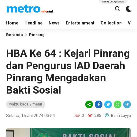
Sabtu, 08 Agu 2026
Home
Headline
News
Entertainment
Collection
Vid
Beranda
Pinrang
HBA Ke 64 : Kejari Pinrang
dan Pengurus IAD Daerah
Pinrang Mengadakan
Bakti Sosial
waktu baca 2 menit
Selasa, 16 Jul 2024 03:54
0
285
Bahri Layya