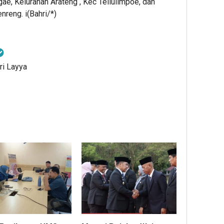
ae, Kelurahan Arateng , Kec Tellulimpoe, dan
reng. i(Bahri/*)
ri Layya