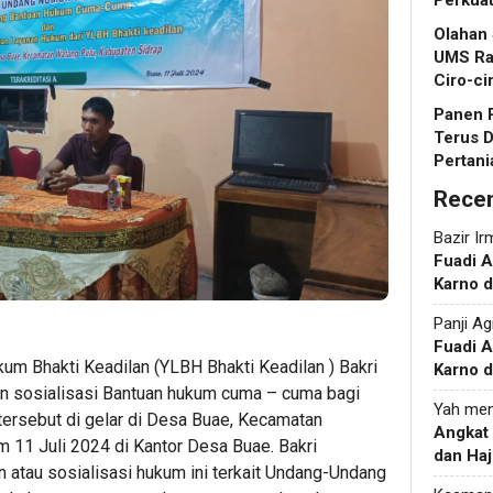
Perkua
Olahan
UMS Ra
Ciro-ci
Panen R
Terus 
Pertani
Rece
Bazir Ir
Fuadi 
Karno d
Panji Ag
Fuadi 
m Bhakti Keadilan (YLBH Bhakti Keadilan ) Bakri
Karno d
 sosialisasi Bantuan hukum cuma – cuma bagi
Yah
men
ersebut di gelar di Desa Buae, Kecamatan
Angkat
 11 Juli 2024 di Kantor Desa Buae. Bakri
dan Haj
tau sosialisasi hukum ini terkait Undang-Undang