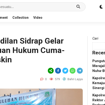
nment
Collection
Video
ilan Sidrap Gelar
Cari
ntuan Hukum Cuma-
Recen
kin
Punguta
Merajal
Nuha-B
Kapolr
0
579
Bahri Layya
Kemaju
Sinergi
Kapolr
Rektor 