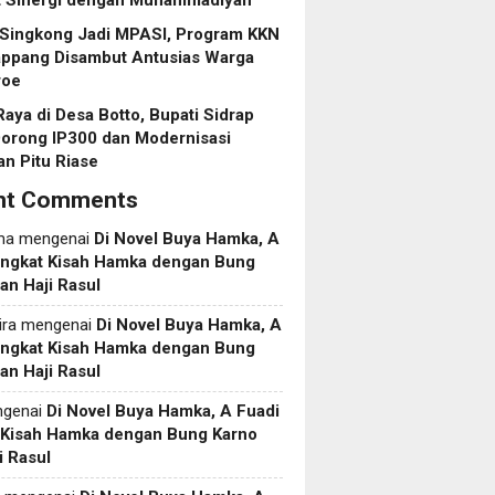
t Sinergi dengan Muhammadiyah
 Singkong Jadi MPASI, Program KKN
ppang Disambut Antusias Warga
roe
aya di Desa Botto, Bupati Sidrap
Dorong IP300 dan Modernisasi
an Pitu Riase
nt Comments
ma
mengenai
Di Novel Buya Hamka, A
Angkat Kisah Hamka dengan Bung
an Haji Rasul
ira
mengenai
Di Novel Buya Hamka, A
Angkat Kisah Hamka dengan Bung
an Haji Rasul
genai
Di Novel Buya Hamka, A Fuadi
 Kisah Hamka dengan Bung Karno
i Rasul