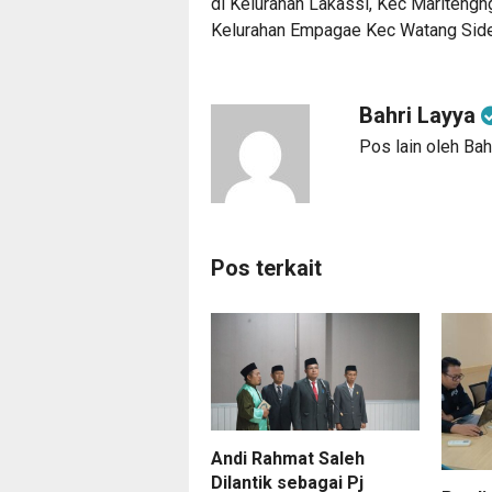
di Kelurahan Lakassi, Kec Maritengng
Kelurahan Empagae Kec Watang Siden
Bahri Layya
Pos lain oleh Bah
Pos terkait
Andi Rahmat Saleh
Dilantik sebagai Pj