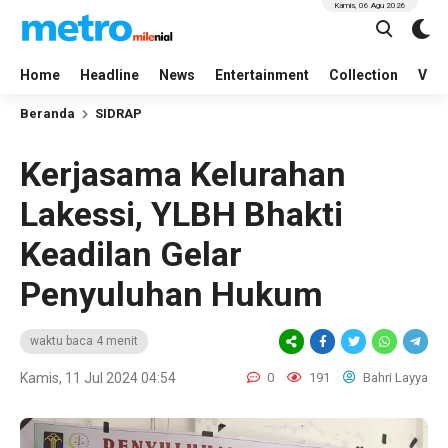
Kamis, 06 Agu 2026
Home
Headline
News
Entertainment
Collection
Vid
Beranda
SIDRAP
Kerjasama Kelurahan
Lakessi, YLBH Bhakti
Keadilan Gelar
Penyuluhan Hukum
waktu baca 4 menit
Kamis, 11 Jul 2024 04:54
0
191
Bahri Layya