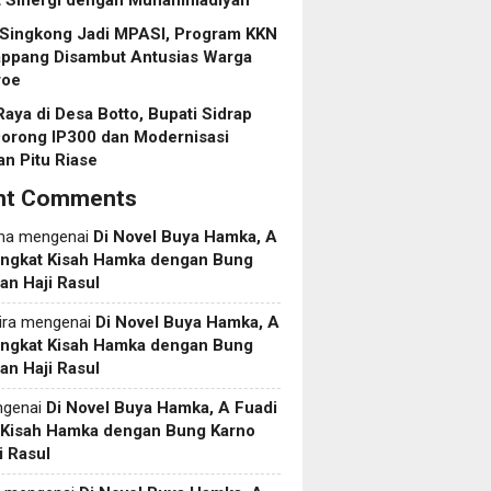
t Sinergi dengan Muhammadiyah
 Singkong Jadi MPASI, Program KKN
ppang Disambut Antusias Warga
roe
aya di Desa Botto, Bupati Sidrap
Dorong IP300 dan Modernisasi
an Pitu Riase
nt Comments
ma
mengenai
Di Novel Buya Hamka, A
Angkat Kisah Hamka dengan Bung
an Haji Rasul
ira
mengenai
Di Novel Buya Hamka, A
Angkat Kisah Hamka dengan Bung
an Haji Rasul
genai
Di Novel Buya Hamka, A Fuadi
 Kisah Hamka dengan Bung Karno
i Rasul