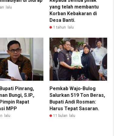
madiyah di Sidrap
Kepada semua pihak
yang telah membantu
an lalu
Korban Kebakaran di
Desa Banti.
1 tahun lalu
Bupati Pinrang,
Pemkab Wajo-Bulog
an Bungi, S.IP.,
Salurkan 519 Ton Beras,
 Pimpin Rapat
Bupati Andi Rosman:
asi MPP
Harus Tepat Sasaran.
n lalu
11 bulan lalu