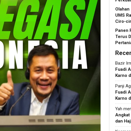
Perkua
Olahan
UMS Ra
Ciro-ci
Panen R
Terus 
Pertani
Rece
Bazir Ir
Fuadi 
Karno d
Panji Ag
Fuadi 
Karno d
Yah
men
Angkat
dan Haj