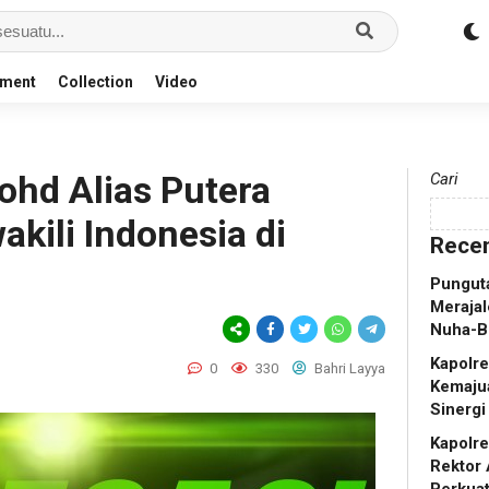
nment
Collection
Video
ohd Alias Putera
Cari
kili Indonesia di
Recen
Punguta
Merajal
Nuha-B
Kapolr
0
330
Bahri Layya
Kemaju
Sinergi
Kapolr
Rektor 