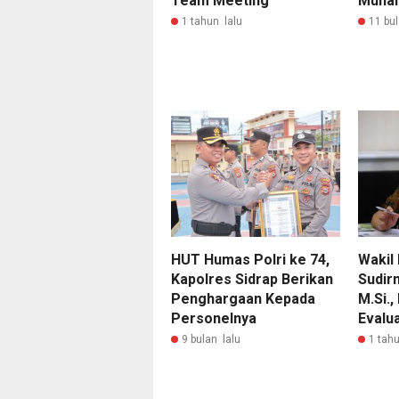
Team Meeting
Muham
1 tahun lalu
11 bul
HUT Humas Polri ke 74,
Wakil 
Kapolres Sidrap Berikan
Sudirm
Penghargaan Kepada
M.Si.,
Personelnya
Evalu
9 bulan lalu
1 tahu