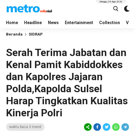
Minggu, 09 Agu 2026
Home
Headline
News
Entertainment
Collection
Vid
Beranda
SIDRAP
Serah Terima Jabatan dan
Kenal Pamit Kabiddokkes
dan Kapolres Jajaran
Polda,Kapolda Sulsel
Harap Tingkatkan Kualitas
Kinerja Polri
waktu baca 3 menit