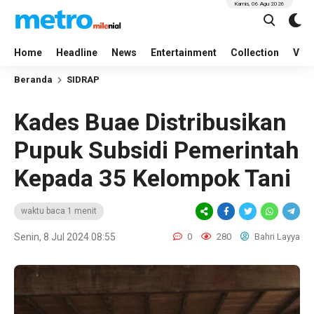
Kamis, 06 Agu 2026
Home
Headline
News
Entertainment
Collection
Vid
Beranda
SIDRAP
Kades Buae Distribusikan
Pupuk Subsidi Pemerintah
Kepada 35 Kelompok Tani
waktu baca 1 menit
Senin, 8 Jul 2024 08:55
0
280
Bahri Layya