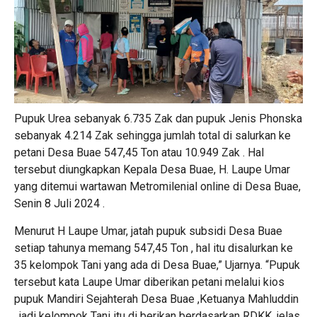
Pupuk Urea sebanyak 6.735 Zak dan pupuk Jenis Phonska
sebanyak 4.214 Zak sehingga jumlah total di salurkan ke
petani Desa Buae 547,45 Ton atau 10.949 Zak . Hal
tersebut diungkapkan Kepala Desa Buae, H. Laupe Umar
yang ditemui wartawan Metromilenial online di Desa Buae,
Senin 8 Juli 2024 .
Menurut H Laupe Umar, jatah pupuk subsidi Desa Buae
setiap tahunya memang 547,45 Ton , hal itu disalurkan ke
35 kelompok Tani yang ada di Desa Buae,” Ujarnya. “Pupuk
tersebut kata Laupe Umar diberikan petani melalui kios
pupuk Mandiri Sejahterah Desa Buae ,Ketuanya Mahluddin
, jadi kelompok Tani itu di berikan berdasarkan RDKK ,jelas