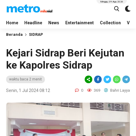
Minggu, 09 Agu 2026
Home
Headline
News
Entertainment
Collection
Vid
Beranda
SIDRAP
Kejari Sidrap Beri Kejutan
ke Kapolres Sidrap
waktu baca 2 menit
Senin, 1 Jul 2024 08:12
0
369
Bahri Layya