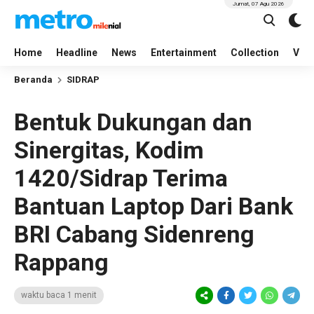
Jumat, 07 Agu 2026
Home
Headline
News
Entertainment
Collection
Vid
Beranda
SIDRAP
Bentuk Dukungan dan
Sinergitas, Kodim
1420/Sidrap Terima
Bantuan Laptop Dari Bank
BRI Cabang Sidenreng
Rappang
waktu baca 1 menit