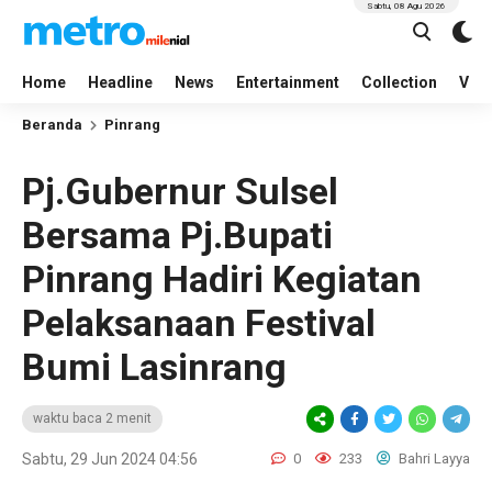
Sabtu, 08 Agu 2026
Home
Headline
News
Entertainment
Collection
Vid
Beranda
Pinrang
Pj.Gubernur Sulsel
Bersama Pj.Bupati
Pinrang Hadiri Kegiatan
Pelaksanaan Festival
Bumi Lasinrang
waktu baca 2 menit
Sabtu, 29 Jun 2024 04:56
0
233
Bahri Layya