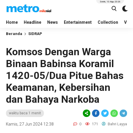
Senin, 10 Agu 2026
Home
Headline
News
Entertainment
Collection
Vid
Beranda
SIDRAP
Komsos Dengan Warga
Binaan Babinsa Koramil
1420-05/Dua Pitue Bahas
Keamanan, Kebersihan
dan Bahaya Narkoba
waktu baca 1 menit
Kamis, 27 Jun 2024 12:38
0
171
Bahri Layya