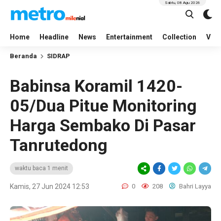
Sabtu, 08 Agu 2026
Home
Headline
News
Entertainment
Collection
Vid
Beranda
SIDRAP
Babinsa Koramil 1420-
05/Dua Pitue Monitoring
Harga Sembako Di Pasar
Tanrutedong
waktu baca 1 menit
Kamis, 27 Jun 2024 12:53
0
208
Bahri Layya