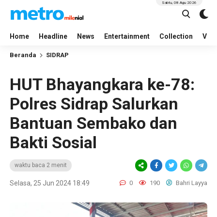
Sabtu, 08 Agu 2026
Home
Headline
News
Entertainment
Collection
Vid
Beranda
SIDRAP
HUT Bhayangkara ke-78:
Polres Sidrap Salurkan
Bantuan Sembako dan
Bakti Sosial
waktu baca 2 menit
Selasa, 25 Jun 2024 18:49
0
190
Bahri Layya