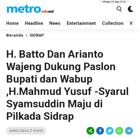
Minggu, 09 Agu 2026
Home
Headline
News
Entertainment
Collection
Vid
Beranda
SIDRAP
H. Batto Dan Arianto
Wajeng Dukung Paslon
Bupati dan Wabup
,H.Mahmud Yusuf -Syarul
Syamsuddin Maju di
Pilkada Sidrap
waktu baca 2 menit