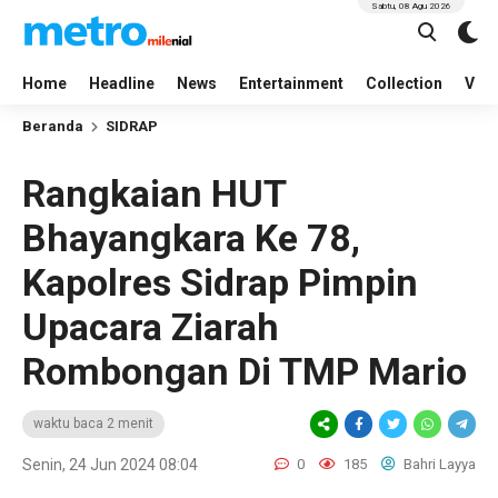
Sabtu, 08 Agu 2026
Home
Headline
News
Entertainment
Collection
Vid
Beranda
SIDRAP
Rangkaian HUT
Bhayangkara Ke 78,
Kapolres Sidrap Pimpin
Upacara Ziarah
Rombongan Di TMP Mario
waktu baca 2 menit
Senin, 24 Jun 2024 08:04
0
185
Bahri Layya