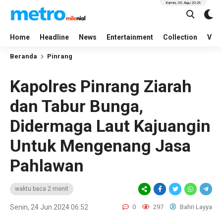
Kamis, 06 Agu 2026
Home
Headline
News
Entertainment
Collection
Vid
Beranda
Pinrang
Kapolres Pinrang Ziarah
dan Tabur Bunga,
Didermaga Laut Kajuangin
Untuk Mengenang Jasa
Pahlawan
waktu baca 2 menit
Senin, 24 Jun 2024 06:52
0
297
Bahri Layya