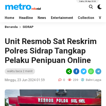
Sabtu, 08 Agu 2026
Home
Headline
News
Entertainment
Collection
Vid
Beranda
SIDRAP
Unit Resmob Sat Reskrim
Polres Sidrap Tangkap
Pelaku Penipuan Online
waktu baca 2 menit
Minggu, 23 Jun 2024 01:59
0
239
Bahri Layya