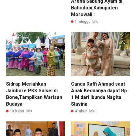
Arena Sabung Ayam di
Bahodopi,Kabupaten
Morowali :
1 minggu lalu
Sidrap Meriahkan
Canda Raffi Ahmad saat
Jambore PKK Sulsel di
Anak Keduanya dapat Rp
Bone,Tampilkan Warisan
1 M dari Ibunda Nagita
Budaya
Slavina
10 bulan lalu
4 tahun lalu