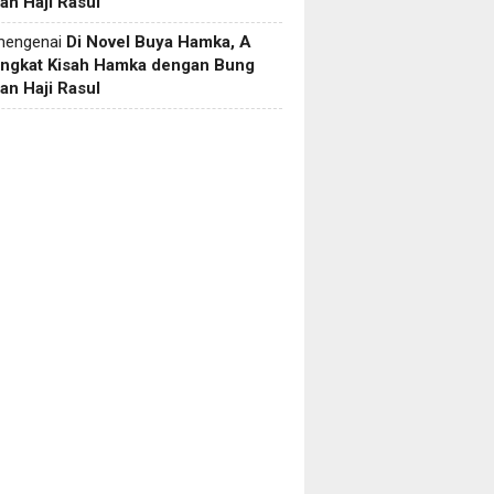
an Haji Rasul
engenai
Di Novel Buya Hamka, A
Angkat Kisah Hamka dengan Bung
an Haji Rasul