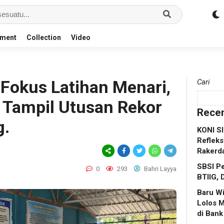
nment
Collection
Video
 Fokus Latihan Menari,
Cari
 Tampil Utusan Rekor
Recen
g.
KONI S
Refleks
Rakerd
SBSI Pe
0
293
Bahri Layya
BTIIG, 
Baru W
Lolos 
di Bank