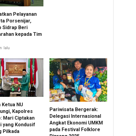
atkan Pelayanan
ta Porsenijar,
 Sidrap Beri
rahan kepada Tim
n lalu
n Ketua NU
Pariwisata Bergerak:
ungi, Kapolres
Delegasi Internasional
: Mari Ciptakan
Angkat Ekonomi UMKM
i yang Kondusif
pada Festival Folklore
g Pilkada