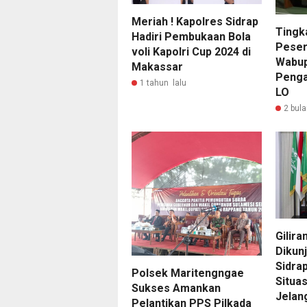
Meriah ! Kapolres Sidrap
Tingk
Hadiri Pembukaan Bola
Peser
voli Kapolri Cup 2024 di
Wabup
Makassar
Penga
1 tahun lalu
LO
2 bula
Gilira
Dikunj
Sidrap
Polsek Maritengngae
Situas
Sukses Amankan
Jelan
Pelantikan PPS Pilkada