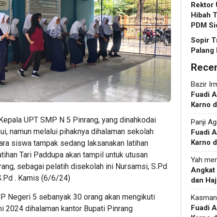
Rektor
Hibah T
PDM Si
Sopir T
Palang 
Rece
Bazir Ir
Fuadi 
Karno d
– Kepala UPT SMP N 5 Pinrang, yang dinahkodai
Panji Ag
ui, namun melalui pihaknya dihalaman sekolah
Fuadi 
Karno d
ara siswa tampak sedang laksanakan latihan
tihan Tari Paddupa akan tampil untuk utusan
Yah
men
ang, sebagai pelatih disekolah ini Nursamsi, S.Pd
Angkat
S.Pd . Kamis (6/6/24)
dan Haj
SMP Negeri 5 sebanyak 30 orang akan mengikuti
Kasman
Fuadi 
ni 2024 dihalaman kantor Bupati Pinrang