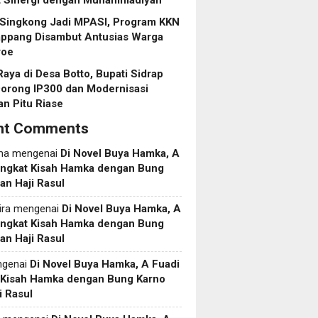
t Sinergi dengan Muhammadiyah
 Singkong Jadi MPASI, Program KKN
ppang Disambut Antusias Warga
roe
aya di Desa Botto, Bupati Sidrap
Dorong IP300 dan Modernisasi
an Pitu Riase
nt Comments
ma
mengenai
Di Novel Buya Hamka, A
Angkat Kisah Hamka dengan Bung
an Haji Rasul
ira
mengenai
Di Novel Buya Hamka, A
Angkat Kisah Hamka dengan Bung
an Haji Rasul
genai
Di Novel Buya Hamka, A Fuadi
 Kisah Hamka dengan Bung Karno
i Rasul