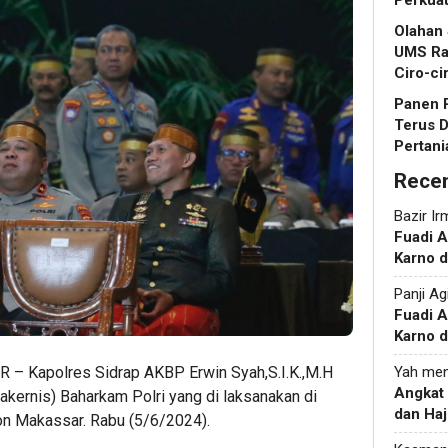
Perkua
Olahan
UMS Ra
Ciro-ci
Panen R
Terus 
Pertani
Rece
Bazir Ir
Fuadi 
Karno d
Panji Ag
Fuadi 
Karno d
 – Kapolres Sidrap AKBP Erwin Syah,S.I.K.,M.H
Yah
men
Angkat
Rakernis) Baharkam Polri yang di laksanakan di
dan Haj
ton Makassar. Rabu (5/6/2024).