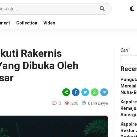
nment
Collection
Video
Ikuti Rakernis
Cari
Yang Dibuka Oleh
Recen
sar
Punguta
Merajal
Nuha-B
Kapolr
0
200
Bahri Layya
Kemaju
Sinergi
Kapolr
Rektor 