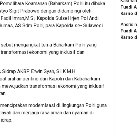
Kasman
 Pemelihara Keamanan (Baharkam) Polri itu dibuka
Fuadi 
istyo Sigit Prabowo dengan didampingi oleh
Karno d
il Imran,M.Si, Kapolda Sulsel Irjen Pol Andi
Andris
m
v Humas, AS Sdm Polri, para Kapolda se- Sulawesi
Fuadi 
Karno d
ersebut mengangkat tema Baharkam Polri yang
 transformasi ekonomi yang inklusif dan
 Sidrap AKBP Erwin Syah, S.I.K.M.H
pat arahan penting dari Kapolri dan Kabaharkam
m mewujudkan transformasi ekonomi yang inklusif
an.
uk menciptakan modernisasi di lingkungan Polri guna
layah dan menjaga rasa aman dan nyaman di
idrap.