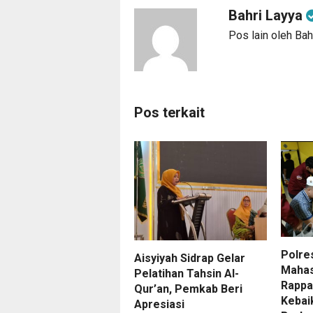
Bahri Layya
Pos lain oleh Bah
Pos terkait
Polre
Aisyiyah Sidrap Gelar
Maha
Pelatihan Tahsin Al-
Rappa
Qur’an, Pemkab Beri
Kebai
Apresiasi