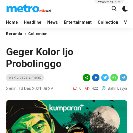
Minggu, 09 Agu 2026
Home
Headline
News
Entertainment
Collection
Vid
Beranda
Collection
Geger Kolor Ijo
Probolinggo
waktu baca 2 menit
Senin, 13 Des 2021 08:29
0
422
Bahri Layya